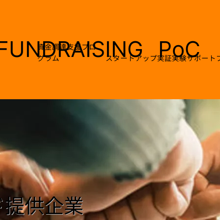
FUNDRAISING
PoC
資金調達支援プロ
グラム
スタートアップ実証実験サポート
ド提供企業