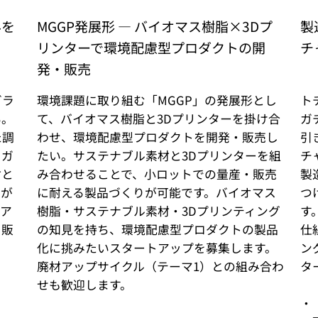
みを
MGGP発展形 ― バイオマス樹脂×3Dプ
製
リンターで環境配慮型プロダクトの開
チ
発・販売
ガラ
環境課題に取り組む「MGGP」の発展形とし
ト
い。
て、バイオマス樹脂と3Dプリンターを掛け合
ガ
た調
わせ、環境配慮型プロダクトを開発・販売し
引
、ガ
たい。サステナブル素材と3Dプリンターを組
チ
材と
み合わせることで、小ロットでの量産・販売
製
開が
に耐える製品づくりが可能です。バイオマス
つ
るア
樹脂・サステナブル素材・3Dプリンティング
す
・販
の知見を持ち、環境配慮型プロダクトの製品
仕
化に挑みたいスタートアップを募集します。
ン
廃材アップサイクル（テーマ1）との組み合わ
タ
せも歓迎します。
・