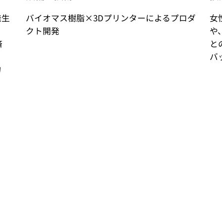
発生
バイオマス樹脂×3Dプリンターによるプロダ
女
クト開発
や
済
と
バ
物