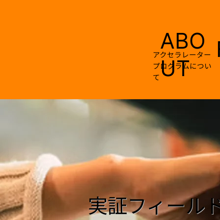
ABO
アクセラレーター
UT
プログラムについ
て
​実証フィール