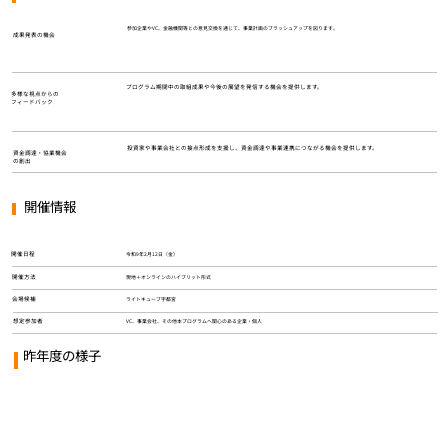
参加企業やVC、金融機関等との意見交換を通じて、事業計画のブラッシュアップを図ります。
成果発表の機会
プログラム期間中の取組成果や今後の展望を発信する機会を提供します。
多様な視点からの
フィードバック
投資家や事業会社との接点形成を支援し、資金調達や事業連携につながる機会を提供します。
資金調達・協業機会
の創出
開催情報
​令和9年2月12日（金）
​開催日程
​現地＋オンラインのハイブリット形式
開催方法
ライトキューブ宇都宮
会場候補
VC、事業会社、その他本プログラムへ関心のある企業・個人
​想定参加者
昨年度の様子