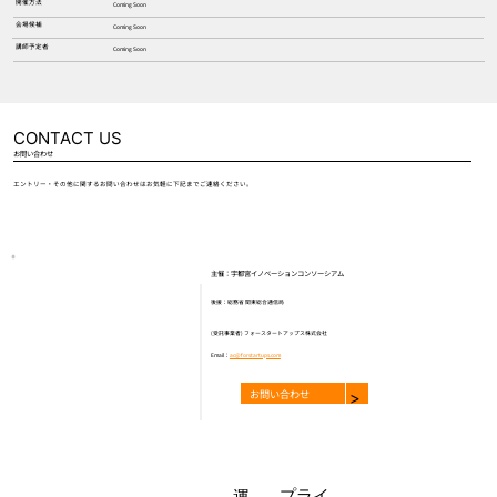
開催方法
Coming Soon
会場候補
Coming Soon
講師予定者
Coming Soon
CONTACT US
​お問い合わせ
​エントリー・その他に関するお問い合わせはお気軽に下記までご連絡ください。
​主催：宇都宮イノベーションコンソーシアム
後援：総務省 関東総合通信局
​(受託事業者) フォースタートアップス株式会社
Email：
ac@forstartups.com
お問い合わせ
>
​プライ
​運