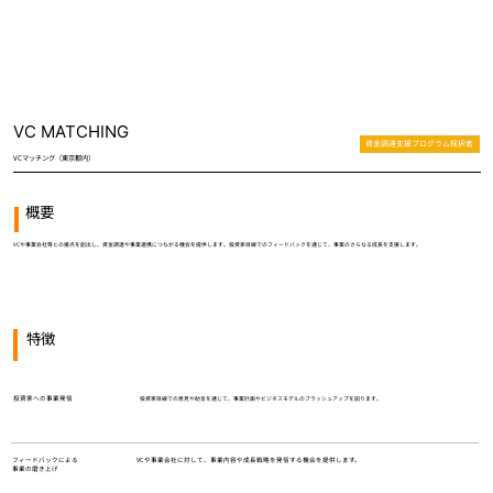
VC MATCHING
資金調達支援プログラム採択者
VCマッチング（東京都内）
概要
VCや事業会社等との接点を創出し、資金調達や事業連携につながる機会を提供します。投資家目線でのフィードバックを通じて、事業のさらなる成長を支援します。
特徴
投資家目線での意見や助言を通じて、事業計画やビジネスモデルのブラッシュアップを図ります。
投資家への事業発信
フィードバックによる
VCや事業会社に対して、事業内容や成長戦略を発信する機会を提供します。
事業の磨き上げ