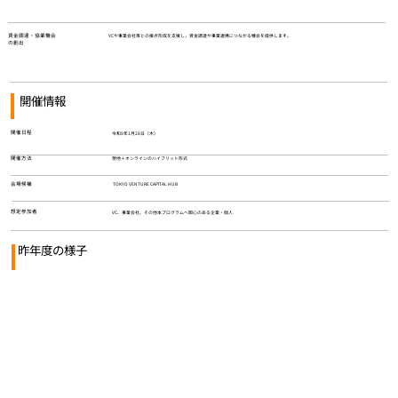
資金調達・協業機会
VCや事業会社等との接点形成を支援し，資金調達や事業連携につながる機会を提供します。
の創出
開催情報
​開催日程
​令和9年1月28日（木）
​現地＋オンラインのハイブリット形式
開催方法
TOKYO VENTURE CAPlTAL HUB
会場候補
​想定参加者
VC、事業会社、その他本プログラムへ関心のある企業・個人
昨年度の様子