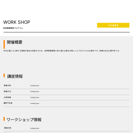
WORK SHOP
市内事業者
新規事業開発プログラム
開催概要
市内企業による新たな事業の創出を促進するため、新規事業開発に取り組む企業を対象としたプログラムを企画中です。詳細は近日公開予定です。
講座情報
Coming Soon
開催日時
Coming Soon
開催方法
Coming Soon
会場候補
講師予定者
Coming Soon
​ワークショップ情報
開催日時
Coming Soon