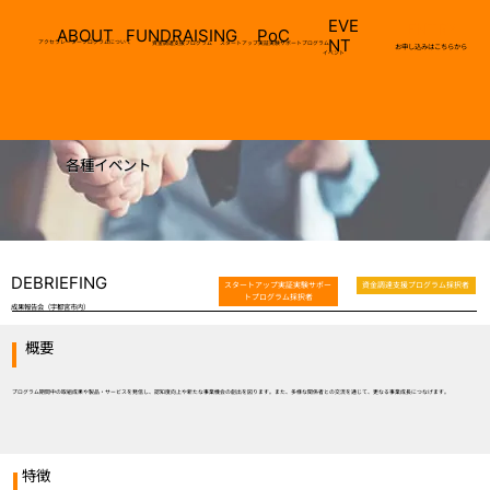
EVE
ENTRY
ABOUT
PoC
FUNDRAISING
NT
アクセラレータープログラムについて
スタートアップ実証実験サポートプログラム
資金調達支援プログラム
お申し込みはこちらから
イベント
各種イベント
DEBRIEFING
スタートアップ実証実験サポー
資金調達支援プログラム採択者
トプログラム採択者
成果報告会​（宇都宮市内）
概要
プログラム期間中の取組成果や製品・サービスを発信し、認知度向上や新たな事業機会の創出を図ります。また、多様な関係者との交流を通じて、更なる事業成長につなげます。
特徴