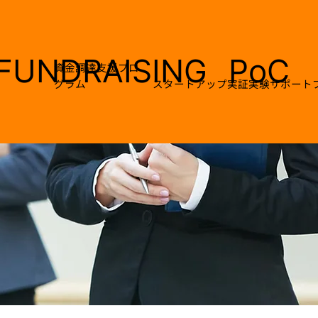
FUNDRAISING
PoC
資金調達支援プロ
グラム
スタートアップ実証実験サポート