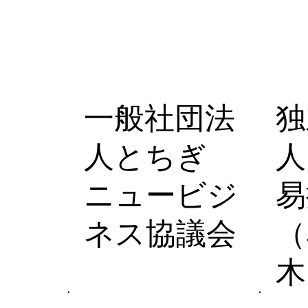
一般社団法
独
人とちぎ
人
ニュービジ
易
ネス協議会
（
木