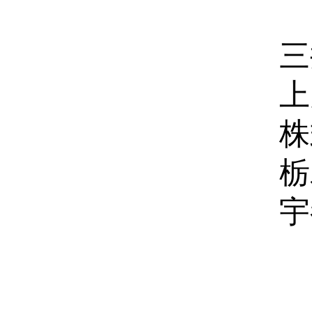
三
上
株
宇