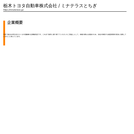
栃木トヨタ自動車株式会社 / ミナテラスとちぎ
https://minaterrace.jp/
​企業概要
今年で創立80年を迎えたトヨタ自動車の正規販売店です。これまで長年に渡り育てていただいたご恩返しとして、地域の更なる成長のため、当社が保有する経営資源を有効に活用して
いきたいと考えています。