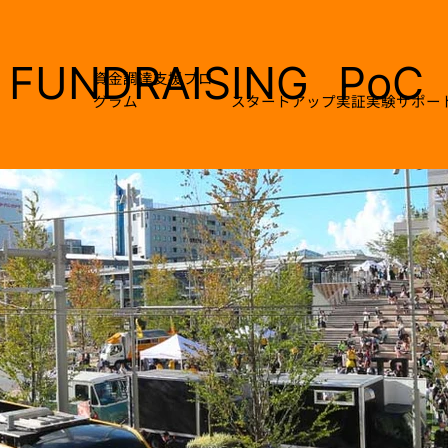
FUNDRAISING
PoC
資金調達支援プロ
グラム
スタートアップ実証実験サポー