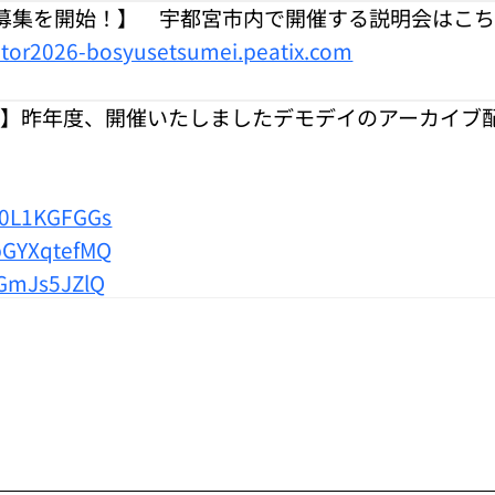
募集を開始！】 宇都宮市内で開催する説明会はこ
ator2026-bosyusetsumei.peatix.com
信】昨年度、開催いたしましたデモデイのアーカイブ
yd0L1KGFGGs
QpGYXqtefMQ
rGmJs5JZlQ